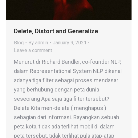
Delete, Distort and Generalize
Blog
By
admin
January 9, 2021
Leave a comment
Menurut dr Richard Bandler, co-founder NLP,
dalam Representational System NLP dikenal
adanya tiga filter sebagai proses mendasar
yang berhubung dengan peta dunia
seseorang Apa saja tiga filter tersebut?
Delete Kita men-delete ( menghapus )
sebagian dari informasi. Bayangkan sebuah
peta kota, tidak ada terlihat mobil di dalam
peta tersebut, tidak terlihat pula atap-atap